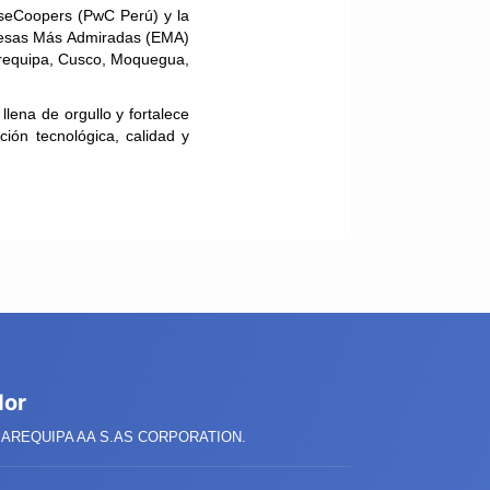
ouseCoopers (PwC Perú) y la
presas Más Admiradas (EMA)
Arequipa, Cusco, Moquegua,
llena de orgullo y fortalece
ión tecnológica, calidad y
dor
AREQUIPA AA S.AS CORPORATION.