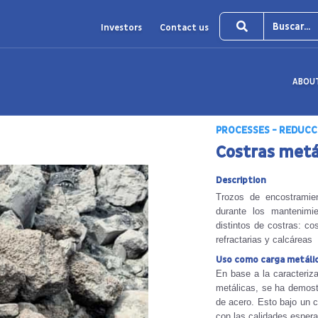
Investors
Contact us
ABOU
PROCESSES - REDUCC
Costras metá
Description
Trozos de encostramien
durante los mantenimi
distintos de costras: co
refractarias y calcáreas
Uso como carga metáli
En base a la caracteriz
metálicas, se ha demost
de acero. Esto bajo un c
con las calidades esper