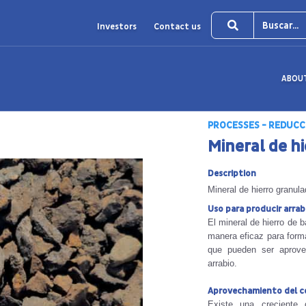
Investors
Contact us
ABOU
PROCESSES - REDUCC
Mineral de hi
Description
Mineral de hierro granul
Uso para producir arrab
El mineral de hierro de 
manera eficaz para forma
que pueden ser aprove
arrabio.
Aprovechamiento del co
Existe una creciente