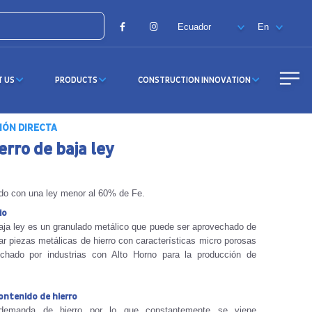
Facebook
Instagram
T US
PRODUCTS
CONSTRUCTION INNOVATION
IÓN DIRECTA
erro de baja ley
ado con una ley menor al 60% de Fe.
io
baja ley es un granulado metálico que puede ser aprovechado de
r piezas metálicas de hierro con características micro porosas
chado por industrias con Alto Horno para la producción de
ntenido de hierro
 demanda de hierro por lo que constantemente se viene