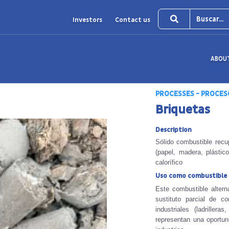
Investors
Contact us
ABOU
PROCESSES - PROCES
Briquetas
Description
Sólido combustible recu
(papel, madera, plásti
calorífico
Uso como combustible 
Este combustible altern
sustituto parcial de c
industriales (ladrille
representan una oportuni