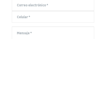
Al crear una cuenta, comprende y acepta los
Términos de
servicio
, incluido el Acuerdo de usuario y
Política de
privacidad
.