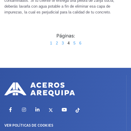
contaminados. Si tu cliente te entrega una piedra de zanja sucia,
deberás lavarla con agua potable a fin de eliminar esa capa de
impurezas, la cual es perjudicial para la calidad de tu concreto.
Páginas:
1
2
3
4
5
6
Facebook
Instagram
LinkedIn
X
YouTube
TikTok
VER POLÍTICAS DE COOKIES