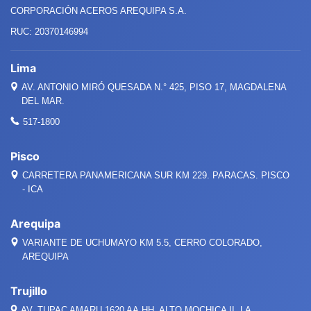
CORPORACIÓN ACEROS AREQUIPA S.A.
RUC: 20370146994
Lima
AV. ANTONIO MIRÓ QUESADA
N.°
425, PISO 17, MAGDALENA
DEL MAR.
517-1800
Pisco
CARRETERA PANAMERICANA SUR KM 229. PARACAS. PISCO
- ICA
Arequipa
VARIANTE DE UCHUMAYO KM 5.5, CERRO COLORADO,
AREQUIPA
Trujillo
AV. TUPAC AMARU 1620 AA.HH. ALTO MOCHICA II, LA