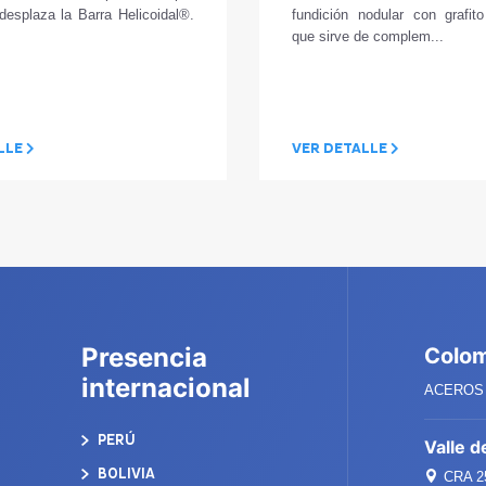
desplaza la Barra Helicoidal®.
fundición nodular con grafito
que sirve de complem...
LLE
VER DETALLE
Presencia
Colo
internacional
ACEROS 
PERÚ
Valle d
BOLIVIA
CRA 25