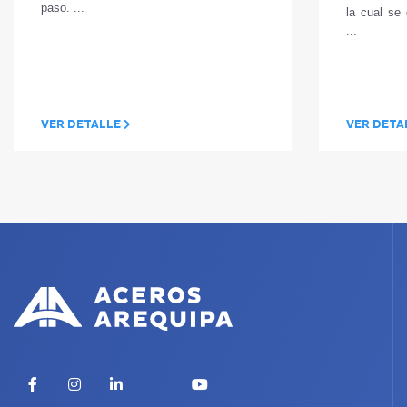
paso. ...
la cual se 
...
VER DETALLE
VER DETA
X
Facebook
Instagram
LinkedIn
YouTube