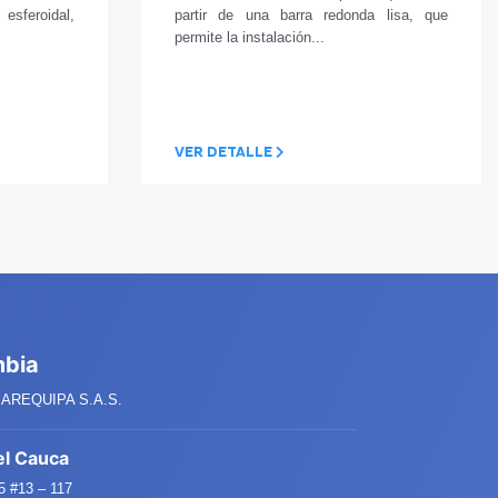
 esferoidal,
partir de una barra redonda lisa, que
permite la instalación...
VER DETALLE
mbia
AREQUIPA S.A.S.
el Cauca
 #13 – 117