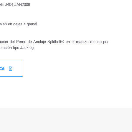
AE J404 JAN2009
lan en cajas a granel.
lación del Perno de Anclaje Splitbolt® en el macizo rocoso por
oración tipo Jackleg.
ICA