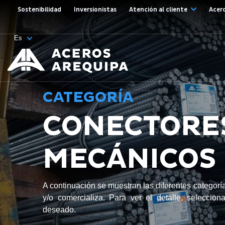
Sostenibilidad
Inversionistas
Atención al cliente
Acer
CATEGORÍA
CONECTORE
MECÁNICOS
A continuación se muestran las diferentes categor
y/o comercializa. Para ver el detalle, seleccion
deseado.