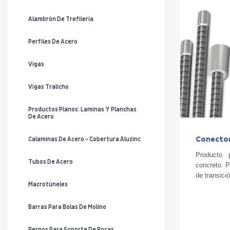
Alambrón De Trefilería
Perfiles De Acero
Vigas
Vigas Tralicho
Productos Planos: Laminas Y Planchas
De Acero
Conecto
Calaminas De Acero - Cobertura Aluzinc
Producto 
Tubos De Acero
concreto. 
de transició
Macrotúneles
Barras Para Bolas De Molino
Pernos Para Soporte De Rocas