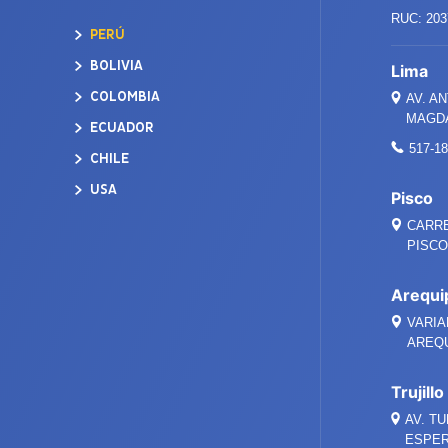
RUC: 203
PERÚ
BOLIVIA
Lima
COLOMBIA
AV. A
MAGDA
ECUADOR
517-1
CHILE
USA
Pisco
CARRE
PISCO 
Arequi
VARIA
AREQ
Trujillo
AV. TU
ESPER