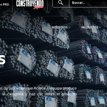
os PRO
NOSOTROS
PRODUCTOS
S
ías de productos que Aceros Arequipa produce
a la categoría y haz clic sobre el producto