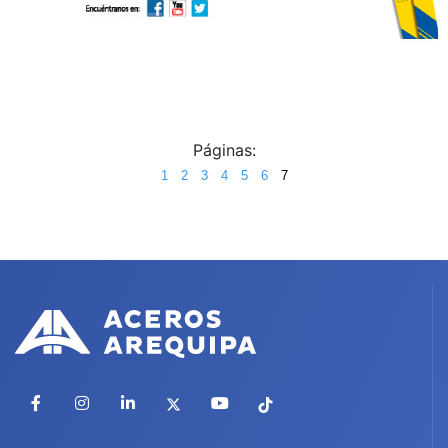
Páginas:
1
2
3
4
5
6
7
Facebook
Instagram
LinkedIn
X
YouTube
TikTok