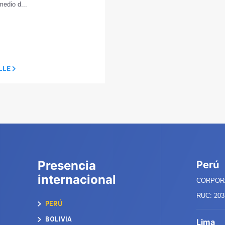
medio d...
LLE
Presencia
Perú
internacional
CORPORA
RUC: 203
PERÚ
BOLIVIA
Lima