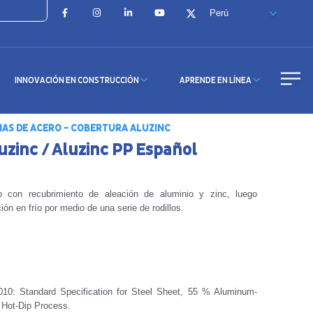
Facebook
Instagram
LinkedIn
YouTube
X
INNOVACIÓN EN CONSTRUCCIÓN
APRENDE EN LÍNEA
AS DE ACERO - COBERTURA ALUZINC
uzinc / Aluzinc PP Español
 con recubrimiento de aleación de aluminio y zinc, luego
ón en frío por medio de una serie de rodillos.
0: Standard Specification for Steel Sheet, 55 % Aluminum-
 Hot-Dip Process.