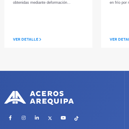
obtenidas mediante deformación...
en frío por 
VER DETALLE
VER DETA
Facebook
Instagram
LinkedIn
X
YouTube
TikTok