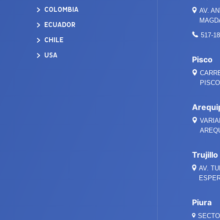
COLOMBIA
AV. A
MAGDA
ECUADOR
517-1
CHILE
USA
Pisco
CARRE
PISCO 
Arequi
VARIA
AREQ
Trujillo
AV. TU
ESPER
Piura
SECTO