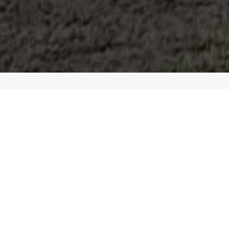
FILTRAR POR:
PRO
LA
PROCESO DE ORIGEN
La úl
INDUSTRIALIZACIÓN DE LA CHATARRA
trans
Las d
ACERÍA
autom
tees,
LAMINACIÓN
barra