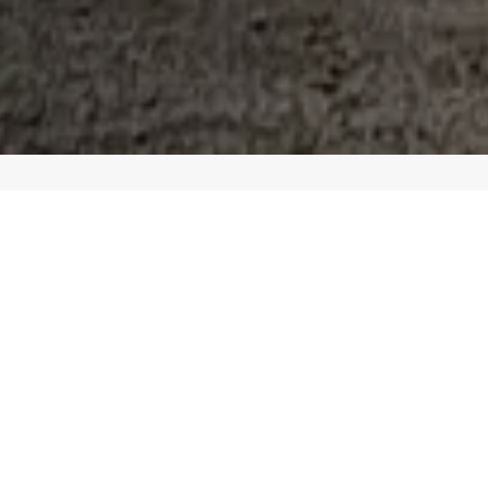
CESO DE ORIGEN
MINACIÓN
tima parte del proceso de producción del acero es la laminación en cal
forman en los diferentes productos de acero largo que el mercado nac
os plantas de Laminación de Pisco cuentan con dos trenes de 
atización: el tren laminador N°1, dedicado a la fabricación de barras
 barras helicoidales y ángulos; y tren laminador N° 2, dedicado exc
s de construcción.