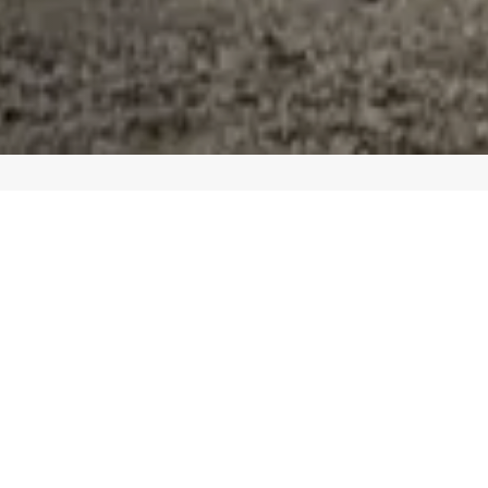
iente, donde las palanquillas se
ional e internacional requiere.
laminación con alto nivel de
 cuadradas, redondas, platinas,
lusivamente a la fabricación de