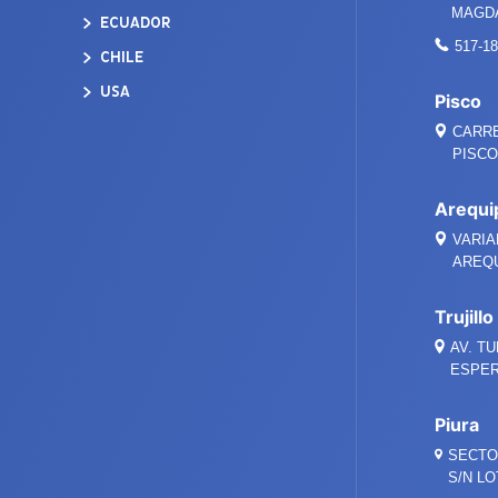
MAGDA
ECUADOR
517-1
CHILE
USA
Pisco
CARRE
PISCO 
Arequi
VARIA
AREQ
Trujillo
AV. TU
ESPER
Piura
SECTO
S/N LO