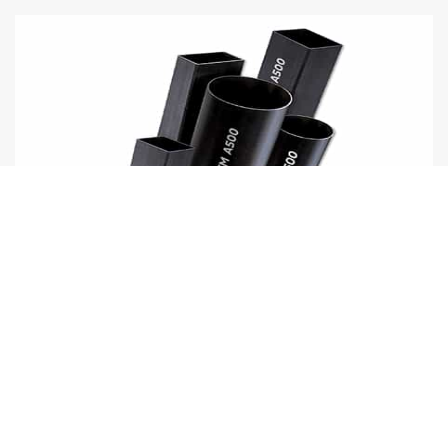
Tubos Laminados en Caliente (LAC) ASTM A500
Tubo fabricado con acero al carbono laminado en caliente o
con superficie galvanizada, utilizando el...
VER DETALLE