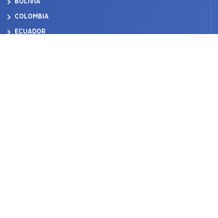
BOLIVIA
COLOMBIA
ECUADOR
CHILE
USA
Perú
CORPORACIÓN ACEROS AREQUIPA S.A.
RUC: 20370146994
Lima
AV. ANTONIO MIRÓ QUESADA
N.°
425, PISO 17, MAGDALENA
DEL MAR.