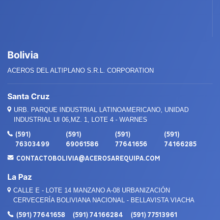
Bolivia
ACEROS DEL ALTIPLANO S.R.L. CORPORATION
Santa Cruz
URB. PARQUE INDUSTRIAL LATINOAMERICANO, UNIDAD
INDUSTRIAL UI 06,MZ. 1, LOTE 4 - WARNES
(591)
(591)
(591)
(591)
76303499
69061586
77641656
74166285
CONTACTOBOLIVIA@ACEROSAREQUIPA.COM
La Paz
CALLE E - LOTE 14 MANZANO A-08 URBANIZACIÓN
CERVECERÍA BOLIVIANA NACIONAL - BELLAVISTA VIACHA
(591) 77641658
(591) 74166284
(591) 77513961