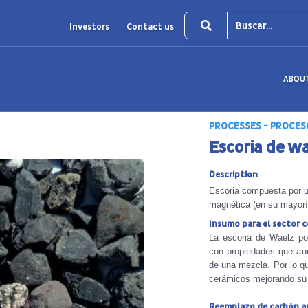
Investors
Contact us
ABOU
PROCESSES - PROCES
Escoria de w
Description
Escoria compuesta por un
magnética (en su mayorí
Insumo para el sector 
La escoria de Waelz pos
con propiedades que aum
de una mezcla. Por lo qu
cerámicos mejorando su s
Reemplazo de carbón an