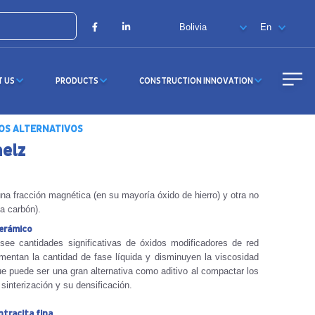
X
Facebook
LinkedIn
T US
PRODUCTS
CONSTRUCTION INNOVATION
OS ALTERNATIVOS
aelz
a fracción magnética (en su mayoría óxido de hierro) y otra no
a carbón).
cerámico
ee cantidades significativas de óxidos modificadores de red
entan la cantidad de fase líquida y disminuyen la viscosidad
e puede ser una gran alternativa como aditivo al compactar los
interización y su densificación.
tracita fina