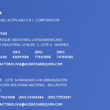
a
DEL ALTIPLANO S.R.L. CORPORATION
Cruz
PARQUE INDUSTRIAL LATINOAMERICANO,
 INDUSTRIAL UI 06,MZ. 1, LOTE 4 - WARNES
(591)
(591)
(591)
3499
69061586
77641656
74166285
ACTOBOLIVIA@ACEROSAREQUIPA.COM
E - LOTE 14 MANZANO A-08 URBANIZACIÓN
ERÍA BOLIVIANA NACIONAL - BELLAVISTA
A
 77641658
(591) 74166284
(591) 77513961
ACTOBOLIVIA@ACEROSAREQUIPA.COM