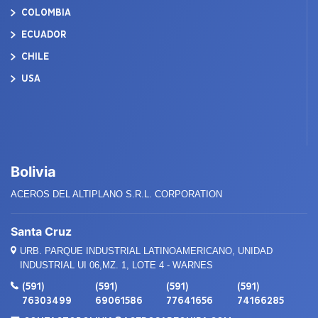
COLOMBIA
ECUADOR
CHILE
USA
Bolivia
ACEROS DEL ALTIPLANO S.R.L. CORPORATION
Santa Cruz
URB. PARQUE INDUSTRIAL LATINOAMERICANO, UNIDAD
INDUSTRIAL UI 06,MZ. 1, LOTE 4 - WARNES
(591)
(591)
(591)
(591)
76303499
69061586
77641656
74166285