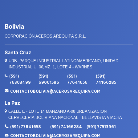
Bolivia
CORPORACIÓN ACEROS AREQUIPA S.R.L.
Santa Cruz
URB. PARQUE INDUSTRIAL LATINOAMERICANO, UNIDAD
INDUSTRIAL UI 06,MZ. 1, LOTE 4 - WARNES
(591)
(591)
(591)
(591)
76303499
69061586
77641656
74166285
CONTACTOBOLIVIA@ACEROSAREQUIPA.COM
La Paz
CALLE E - LOTE 14 MANZANO A-08 URBANIZACIÓN
CERVECERÍA BOLIVIANA NACIONAL - BELLAVISTA VIACHA
(591) 77641658
(591) 74166284
(591) 77513961
CONTACTOBOLIVIA@ACEROSAREQUIPA.COM