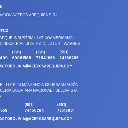
a
CIÓN ACEROS AREQUIPA S.R.L.
Cruz
PARQUE INDUSTRIAL LATINOAMERICANO,
 INDUSTRIAL UI 06,MZ. 1, LOTE 4 - WARNES
(591)
(591)
(591)
3499
69061586
77641656
74166285
ACTOBOLIVIA@ACEROSAREQUIPA.COM
E - LOTE 14 MANZANO A-08 URBANIZACIÓN
ERÍA BOLIVIANA NACIONAL - BELLAVISTA
A
(591)
(591)
1658
74166284
77513961
ACTOBOLIVIA@ACEROSAREQUIPA.COM