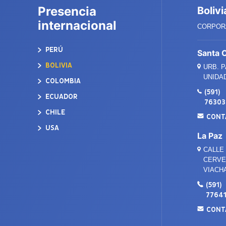
Presencia
Bolivi
internacional
CORPORA
PERÚ
Santa 
BOLIVIA
URB. 
UNIDAD
COLOMBIA
(591)
ECUADOR
7630
CHILE
CONT
USA
La Paz
CALLE 
CERVEC
VIACH
(591)
7764
CONT