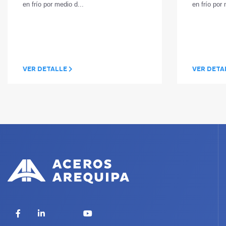
en frío por 
en frío por medio d...
VER DETA
VER DETALLE
X
Facebook
LinkedIn
YouTube