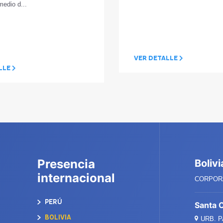
medio d...
VER DETALLE
LLE
Presencia
Bolivi
internacional
CORPORA
PERÚ
Santa 
BOLIVIA
URB. 