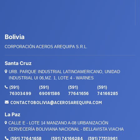
Bolivia
CORPORACIÓN ACEROS AREQUIPA S.R.L.
Santa Cruz
URB. PARQUE INDUSTRIAL LATINOAMERICANO, UNIDAD
INDUSTRIAL UI 06,MZ. 1, LOTE 4 - WARNES
(591)
(591)
(591)
(591)
76303499
69061586
77641656
74166285
CONTACTOBOLIVIA@ACEROSAREQUIPA.COM
La Paz
CALLE E - LOTE 14 MANZANO A-08 URBANIZACIÓN
CERVECERÍA BOLIVIANA NACIONAL - BELLAVISTA VIACHA
(591) 77641658
(591) 74166284
(591) 77513961