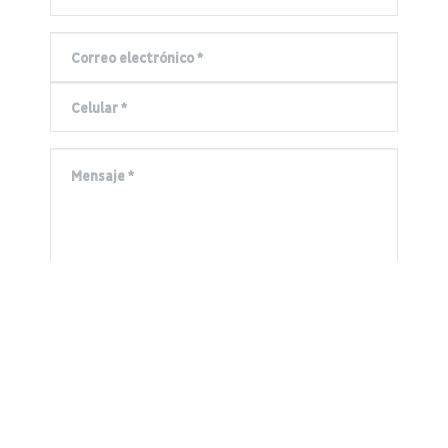
Al crear una cuenta, comprende y acepta los
Términos de
servicio
, incluido el Acuerdo de usuario y
Política de
privacidad
.