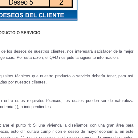
ODUCTO O SERVICIO
de los deseos de nuestros clientes, nos interesará satisfacer de la mejor
gencias. Por esta razón, el QFD nos pide la siguiente información:
equisitos técnicos que nuestro producto o servicio debería tener, para así
das por nuestros clientes.
a entre estos requisitos técnicos, los cuales pueden ser de naturaleza
ntraria (-), o independientes.
larar el punto 4: Si una vivienda la diseñamos con una gran área para
acio, esto difi cultará cumplir con el deseo de mayor economía, en este
contrarios (-); por el contrario, si el diseño provee a la vivienda grandes