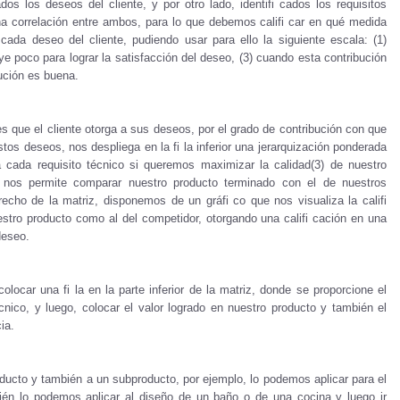
dos los deseos del cliente, y por otro lado, identifi cados los requisitos
a correlación entre ambos, para lo que debemos califi car en qué medida
 cada deseo del cliente, pudiendo usar para ello la siguiente escala: (1)
ye poco para lograr la satisfacción del deseo, (3) cuando esta contribución
bución es buena.
res que el cliente otorga a sus deseos, por el grado de contribución con que
stos deseos, nos despliega en la fi la inferior una jerarquización ponderada
cada requisito técnico si queremos maximizar la calidad(3) de nuestro
 nos permite comparar nuestro producto terminado con el de nuestros
recho de la matriz, disponemos de un gráfi co que nos visualiza la califi
estro producto como al del competidor, otorgando una califi cación en una
deseo.
ocar una fi la en la parte inferior de la matriz, donde se proporcione el
cnico, y luego, colocar el valor logrado en nuestro producto y también el
ia.
ducto y también a un subproducto, por ejemplo, lo podemos aplicar para el
ién lo podemos aplicar al diseño de un baño o de una cocina y luego ir