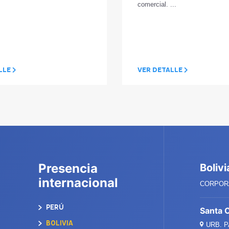
comercial. ...
LLE
VER DETALLE
Presencia
Bolivi
internacional
CORPORA
PERÚ
Santa 
BOLIVIA
URB. 