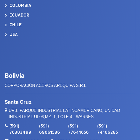
COLOMBIA
ECUADOR
CHILE
USA
Bolivia
CORPORACIÓN ACEROS AREQUIPA S.R.L.
Santa Cruz
URB. PARQUE INDUSTRIAL LATINOAMERICANO, UNIDAD
INDUSTRIAL UI 06,MZ. 1, LOTE 4 - WARNES
(591)
(591)
(591)
(591)
76303499
69061586
77641656
74166285