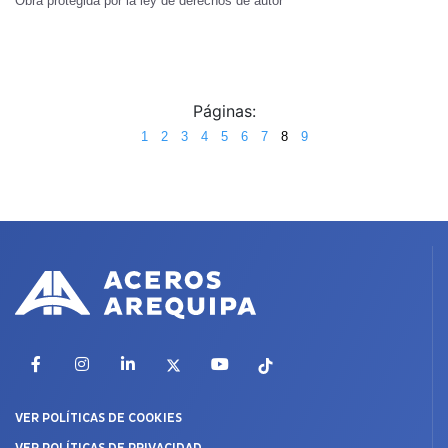
Obra protegida por la ley de derechos de autor
Páginas:
1
2
3
4
5
6
7
8
9
Facebook
Instagram
LinkedIn
X
YouTube
TikTok
VER POLÍTICAS DE COOKIES